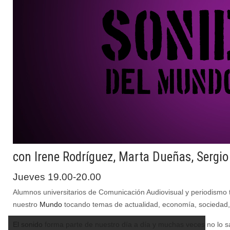
con Irene Rodríguez, Marta Dueñas, Sergio
Jueves 19.00-20.00
Alumnos universitarios de Comunicación Audiovisual y periodismo tr
nues
tro
Mundo
tocando temas de actualidad, economía, sociedad, 
El sonido
forma parte de nuestro día a día y muchas veces no lo s