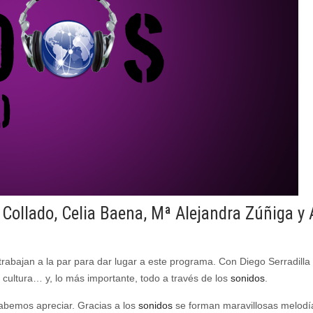
 Collado, Celia Baena, Mª Alejandra Zúñiga y 
abajan a la par para dar lugar a este programa. Con Diego Serradilla c
cultura… y, lo más importante, todo a través de los
sonidos
.
abemos apreciar. Gracias a los
sonidos
se forman maravillosas melodía