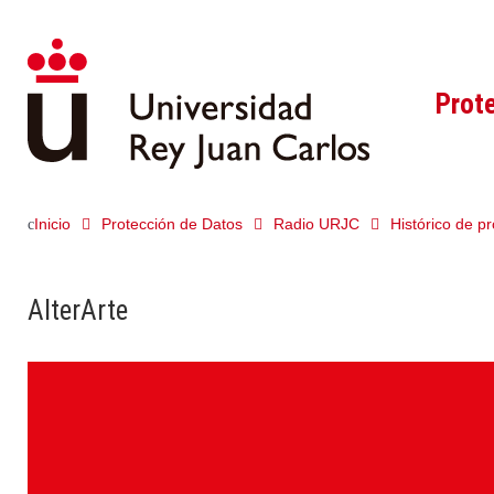
Prot
Inicio
Protección de Datos
Radio URJC
Histórico de 
AlterArte