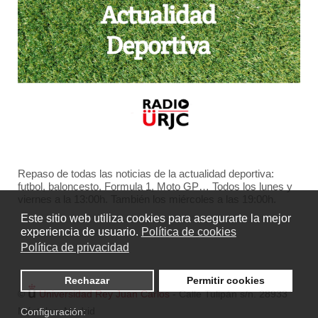
Repaso de todas las noticias de la actualidad deportiva:
futbol, baloncesto, Formula 1, Moto GP… Todos los lunes y
viernes a la 13:00h. También los miércoles a las 19:00h.
Este sitio web utiliza cookies para asegurarte la mejor
experiencia de usuario.
Política de cookies
Política de privacidad
Rechazar
Permitir cookies
©
Universidad Rey Juan Carlos
- Calle Tulipán s/n. 28933
Móstoles. Madrid
Configuración: