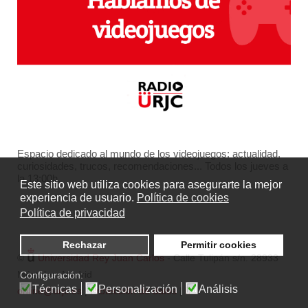
Espacio dedicado al mundo de los videojuegos: actualidad,
curiosidades, trucos, recomendaciones... Todos los jueves a
la 13:00h.
Este sitio web utiliza cookies para asegurarte la mejor
experiencia de usuario.
Política de cookies
Política de privacidad
Rechazar
Permitir cookies
©
Universidad Rey Juan Carlos
- Calle Tulipán s/n. 28933
Móstoles. Madrid
Configuración:
Técnicas
Personalización
Análisis
online@urjc.es
|
Protección de datos
|