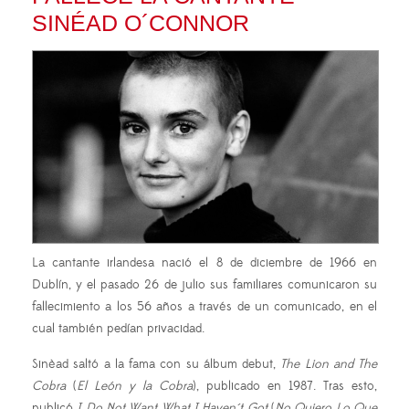
SINÉAD O´CONNOR
La cantante irlandesa nació el 8 de diciembre de 1966 en
Dublín, y el pasado 26 de julio sus familiares comunicaron su
fallecimiento a los 56 años a través de un comunicado, en el
cual también pedían privacidad.
Sinèad saltó a la fama con su álbum debut,
The Lion and The
Cobra
(
El León y la Cobra
), publicado en 1987. Tras esto,
publicó
I Do Not Want What I Haven´t Got
(
No Quiero Lo Que