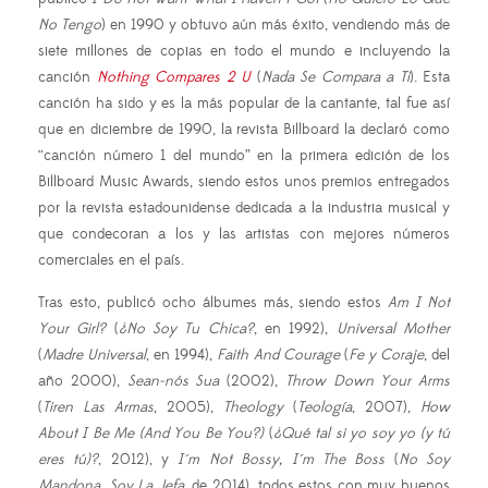
No Tengo
) en 1990 y obtuvo aún más éxito, vendiendo más de
siete millones de copias en todo el mundo e incluyendo la
canción
Nothing Compares 2 U
(
Nada Se Compara a Ti
). Esta
canción ha sido y es la más popular de la cantante, tal fue así
que en diciembre de 1990, la revista Billboard la declaró como
“canción número 1 del mundo” en la primera edición de los
Billboard Music Awards, siendo estos unos premios entregados
por la revista estadounidense dedicada a la industria musical y
que condecoran a los y las artistas con mejores números
comerciales en el país.
Tras esto, publicó ocho álbumes más, siendo estos
Am I Not
Your Girl?
(
¿No Soy Tu Chica?
, en 1992),
Universal Mother
(
Madre Universal
, en 1994),
Faith And Courage
(
Fe y Coraje
, del
año 2000),
Sean-nós Sua
(2002),
Throw Down Your Arms
(
Tiren Las Armas
, 2005),
Theology
(
Teología
, 2007),
How
About I Be Me (And You Be You?)
(
¿Qué tal si yo soy yo (y tú
eres tú)?
, 2012), y
I´m Not Bossy, I´m The Boss
(
No Soy
Mandona, Soy La Jefa
, de 2014), todos estos con muy buenos