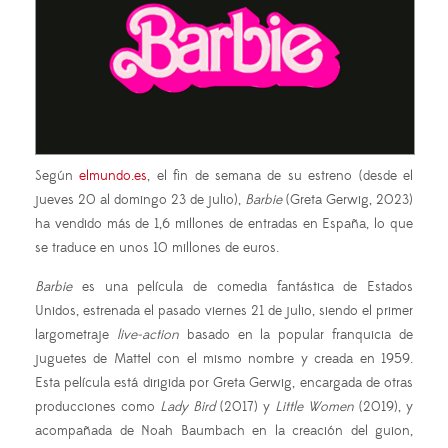
Según
elmundo.es
, el fin de semana de su estreno (desde el
jueves 20 al domingo 23 de julio),
Barbie
(Greta Gerwig, 2023)
ha vendido más de 1,6 millones de entradas en España, lo que
se traduce en unos 10 millones de euros.
Barbie
es una película de comedia fantástica de Estados
Unidos, estrenada el pasado viernes 21 de julio, siendo el primer
largometraje
live-action
basado en la popular franquicia de
juguetes de Mattel con el mismo nombre y creada en 1959.
Esta película está dirigida por Greta Gerwig, encargada de otras
producciones como
Lady Bird
(2017) y
Little Women
(2019), y
acompañada de Noah Baumbach en la creación del guion,