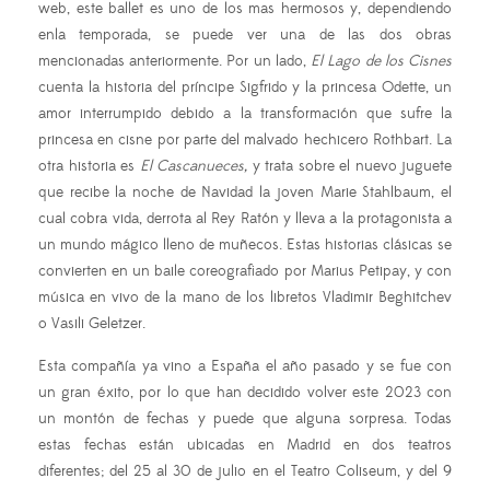
web, este ballet es uno de los mas hermosos y, dependiendo
enla temporada, se puede ver una de las dos obras
mencionadas anteriormente. Por un lado,
El Lago de los Cisnes
cuenta la historia del príncipe Sigfrido y la princesa Odette, un
amor interrumpido debido a la transformación que sufre la
princesa en cisne por parte del malvado hechicero Rothbart. La
otra historia es
El Cascanueces,
y trata sobre el nuevo juguete
que recibe la noche de Navidad la joven Marie Stahlbaum, el
cual cobra vida, derrota al Rey Ratón y lleva a la protagonista a
un mundo mágico lleno de muñecos. Estas historias clásicas se
convierten en un baile coreografiado por Marius Petipay, y con
música en vivo de la mano de los libretos Vladimir Beghitchev
o Vasili Geletzer.
Esta compañía ya vino a España el año pasado y se fue con
un gran éxito, por lo que han decidido volver este 2023 con
un montón de fechas y puede que alguna sorpresa. Todas
estas fechas están ubicadas en Madrid en dos teatros
diferentes; del 25 al 30 de julio en el Teatro Coliseum, y del 9