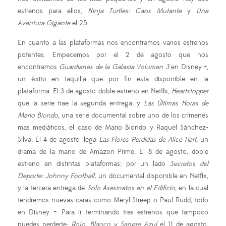
estrenos para ellos,
Ninja Turtles: Caos Mutante
y
Una
Aventura Gigante
el 25.
En cuanto a las plataformas nos encontramos varios estrenos
potentes. Empecemos por el 2 de agosto que nos
encontramos
Guardianes de la Galaxia Volumen 3
en Disney +,
un éxito en taquilla que por fin esta disponible en la
plataforma. El 3 de agosto doble estreno en Netflix,
Heartstopper
que la serie trae la segunda entrega, y
Las Últimas Horas de
Mario Biondo,
una serie documental sobre uno de los crímenes
mas mediáticos, el caso de Mario Biondo y Raquel Sánchez-
Silva. El 4 de agosto llega
Las Flores Perdidas de Alice Hart,
un
drama de la mano de Amazon Prime. El 8 de agosto, doble
estreno en distintas plataformas; por un lado
Secretos del
Deporte: Johnny Football,
un documental disponible en Netflix,
y la tercera entrega de
Solo Asesinatos en el Edificio,
en la cual
tendremos nuevas caras como Meryl Streep o Paul Rudd, todo
en Disney +. Para ir terminando tres estrenos que tampoco
puedes perderte;
Rojo, Blanco y Sangre Azul
el 11 de agosto,