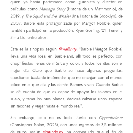
quien ya había participado como guionista y director en
películas como
Marriage Story
(Historia de un Matrimonio), de
2019, y
The Squid and the Whale
(Una Historia de Brooklyn), de
2007. Barbie está protagonizada por Margot Robbie, quien
también participó en la producción, Ryan Gosling, Will Ferrell y
Simu Liu, entre otros.
Esta es la sinopsis según
filmaffinity
: “Barbie (Margot Robbie)
lleva una vida ideal en Barbieland, allí todo es perfecto, con
chupi fiestas llenas de música y color, y todos los días son el
mejor día. Claro que Barbie se hace algunas preguntas,
cuestiones bastante incómodas que no encajan con el mundo
idílico en el que ella y las demás Barbies viven. Cuando Barbie
se dé cuenta de que es capaz de apoyar los talones en el
suelo, y tener los pies planos, decidirá calzarse unos zapatos
sin tacones y viajar hasta el mundo real”.
Sin embargo, esto no es todo. Junto con
Oppenheimer
(Christopher Nolan, 2023), con unos ingresos de 3,5 millones
de euros según
elmundo.es
, ha conseguido que el fin de