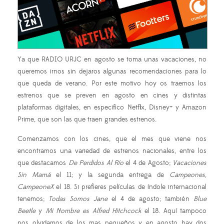
Ya que RADIO URJC en agosto se toma unas vacaciones, no
queremos irnos sin dejaros algunas recomendaciones para lo
que queda de verano. Por este motivo hoy os traemos los
estrenos que se preven en agosto en cines y distintas
plataformas digitales, en especifico Netflix, Disney+ y Amazon
Prime, que son las que traen grandes estrenos.
Comenzamos con los cines, que el mes que viene nos
encontramos una variedad de estrenos nacionales, entre los
que destacamos
De Perdidos Al Río
el 4 de Agosto;
Vacaciones
Sin Mamá
el 11; y la segunda entrega de
Campeones
,
CampeoneX
el 18. Si prefieres películas de índole internacional
tenemos;
Todas Somos Jane
el 4 de agosto; también
Blue
Beetle
y
Mi Nombre es Alfred Hitchcock
el 18. Aquí tampoco
nos olvidamos de los mas pequeños y en agosto hay dos