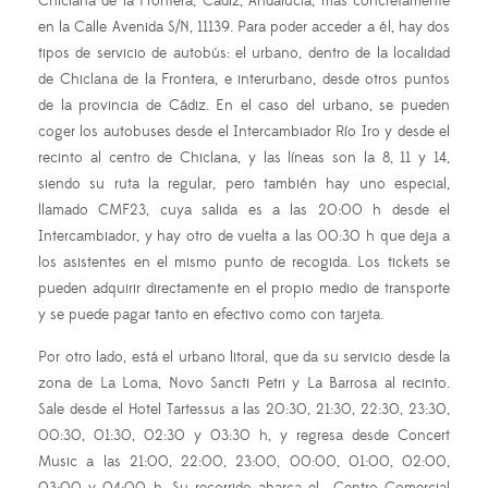
Chiclana de la Frontera, Cádiz, Andalucía, más concretamente
en la Calle Avenida S/N, 11139. Para poder acceder a él, hay dos
tipos de servicio de autobús: el urbano, dentro de la localidad
de Chiclana de la Frontera, e interurbano, desde otros puntos
de la provincia de Cádiz. En el caso del urbano, se pueden
coger los autobuses desde el Intercambiador Río Iro y desde el
recinto al centro de Chiclana, y las líneas son la 8, 11 y 14,
siendo su ruta la regular, pero también hay uno especial,
llamado CMF23, cuya salida es a las 20:00 h desde el
Intercambiador, y hay otro de vuelta a las 00:30 h que deja a
los asistentes en el mismo punto de recogida. Los tickets se
pueden adquirir directamente en el propio medio de transporte
y se puede pagar tanto en efectivo como con tarjeta.
Por otro lado, está el urbano litoral, que da su servicio desde la
zona de La Loma, Novo Sancti Petri y La Barrosa al recinto.
Sale desde el Hotel Tartessus a las 20:30, 21:30, 22:30, 23:30,
00:30, 01:30, 02:30 y 03:30 h, y regresa desde Concert
Music a las 21:00, 22:00, 23:00, 00:00, 01:00, 02:00,
03:00 y 04:00 h. Su recorrido abarca el Centro Comercial