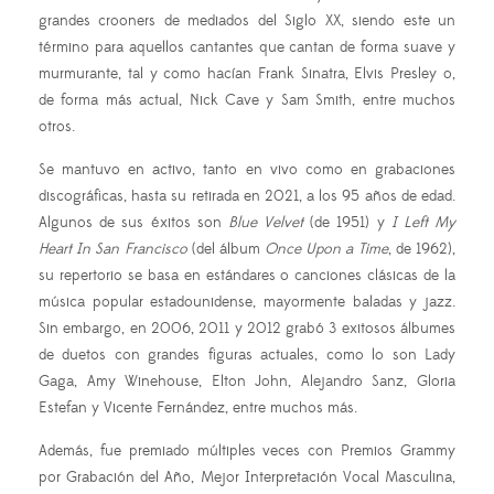
grandes crooners de mediados del Siglo XX, siendo este un
término para aquellos cantantes que cantan de forma suave y
murmurante, tal y como hacían Frank Sinatra, Elvis Presley o,
de forma más actual, Nick Cave y Sam Smith, entre muchos
otros.
Se mantuvo en activo, tanto en vivo como en grabaciones
discográficas, hasta su retirada en 2021, a los 95 años de edad.
Algunos de sus éxitos son
Blue Velvet
(de 1951) y
I Left My
Heart In San Francisco
(del álbum
Once Upon a Time
, de 1962),
su repertorio se basa en estándares o canciones clásicas de la
música popular estadounidense, mayormente baladas y jazz.
Sin embargo, en 2006, 2011 y 2012 grabó 3 exitosos álbumes
de duetos con grandes figuras actuales, como lo son Lady
Gaga, Amy Winehouse, Elton John, Alejandro Sanz, Gloria
Estefan y Vicente Fernández, entre muchos más.
Además, fue premiado múltiples veces con Premios Grammy
por Grabación del Año, Mejor Interpretación Vocal Masculina,