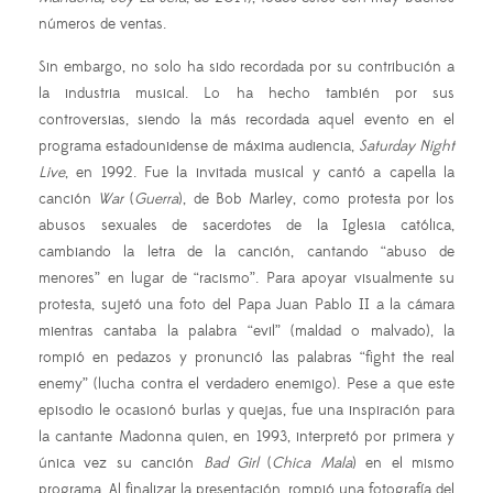
números de ventas.
Sin embargo, no solo ha sido recordada por su contribución a
la industria musical. Lo ha hecho también por sus
controversias, siendo la más recordada aquel evento en el
programa estadounidense de máxima audiencia,
Saturday Night
Live
, en 1992. Fue la invitada musical y cantó a capella la
canción
War
(
Guerra
), de Bob Marley, como protesta por los
abusos sexuales de sacerdotes de la Iglesia católica,
cambiando la letra de la canción, cantando “abuso de
menores” en lugar de “racismo”. Para apoyar visualmente su
protesta, sujetó una foto del Papa Juan Pablo II a la cámara
mientras cantaba la palabra “evil” (maldad o malvado), la
rompió en pedazos y pronunció las palabras “fight the real
enemy” (lucha contra el verdadero enemigo). Pese a que este
episodio le ocasionó burlas y quejas, fue una inspiración para
la cantante Madonna quien, en 1993, interpretó por primera y
única vez su canción
Bad Girl
(
Chica Mala
) en el mismo
programa. Al finalizar la presentación, rompió una fotografía del