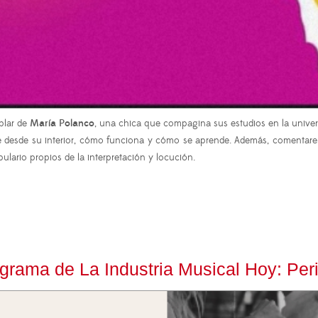
lar de
María Polanco
, una chica que compagina sus estudios en la univer
desde su interior, cómo funciona y cómo se aprende. Además, comentaremos
lario propios de la interpretación y locución.
rama de La Industria Musical Hoy: Per