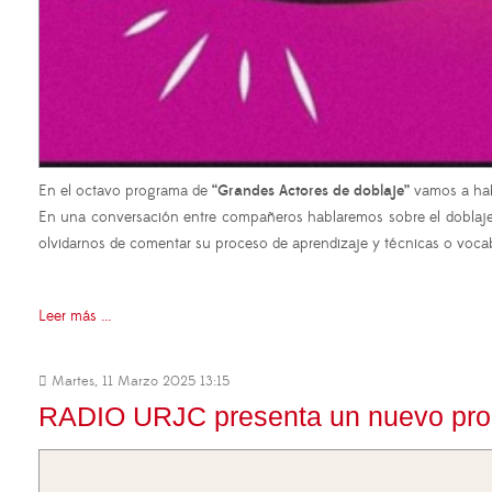
En el octavo programa de
“Grandes Actores de doblaje”
vamos a hab
En una conversación entre compañeros hablaremos sobre el doblaje 
olvidarnos de comentar su proceso de aprendizaje y técnicas o vocabu
Leer más ...
Martes, 11 Marzo 2025 13:15
RADIO URJC presenta un nuevo prog