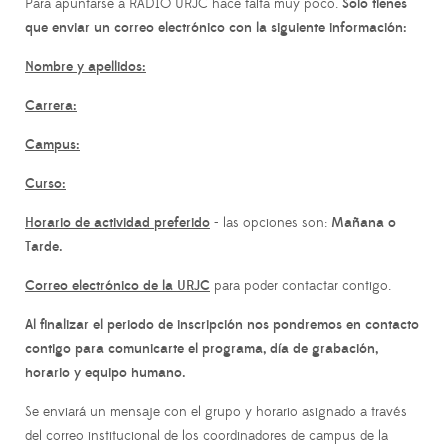
Para apuntarse a RADIO URJC hace falta muy poco.
Solo tienes
que enviar un correo electrónico con
la siguiente información:
Nombre y apellidos:
Carrera:
Campus:
Curso:
Horario de actividad preferido
- las opciones son:
Mañana o
Tarde.
Correo electrónico de la URJC
para poder contactar contigo.
Al finalizar el periodo de inscripción nos pondremos en contacto
contigo para comunicarte el programa, día de grabación,
horario y equipo humano.
Se enviará un mensaje con el grupo y horario asignado a través
del correo institucional de los coordinadores de campus de la