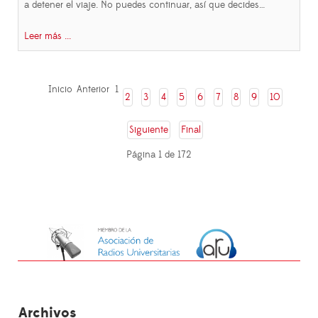
a detener el viaje. No puedes continuar, así que decides…
Leer más ...
Inicio
Anterior
1
2
3
4
5
6
7
8
9
10
Siguiente
Final
Página 1 de 172
Archivos