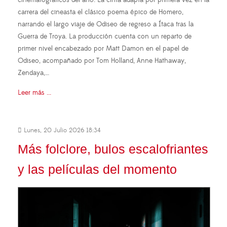
carrera del cineasta el clásico poema épico de Homero,
narrando el largo viaje de Odiseo de regreso a Ítaca tras la
Guerra de Troya. La producción cuenta con un reparto de
primer nivel encabezado por Matt Damon en el papel de
Odiseo, acompañado por Tom Holland, Anne Hathaway,
Zendaya,…
Leer más ...
Lunes, 20 Julio 2026 18:34
Más folclore, bulos escalofriantes
y las películas del momento