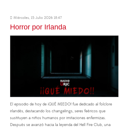
Miércoles, 15 Julio 2026 18:47
Horror por Irlanda
El episodio de hoy de ¡QUÉ MIEDO! fue dedicado al folclore
irlandés, destacando los changelings, seres feéricos que
sustituyen a niños humanos por imitaciones enfermizas.
Después se avanzó hacia la leyenda del Hell Fire Club, una