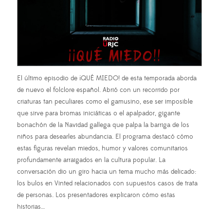
El último episodio de ¡QUÉ MIEDO! de esta temporada aborda
de nuevo el folclore español. Abrió con un recorrido por
criaturas tan peculiares como el gamusino, ese ser imposible
que sirve para bromas iniciáticas o el apalpador, gigante
bonachón de la Navidad gallega que palpa la barriga de los
niños para desearles abundancia. El programa destacó cómo
estas figuras revelan miedos, humor y valores comunitarios
profundamente arraigados en la cultura popular. La
conversación dio un giro hacia un tema mucho más delicado:
los bulos en Vinted relacionados con supuestos casos de trata
de personas. Los presentadores explicaron cómo estas
historias…