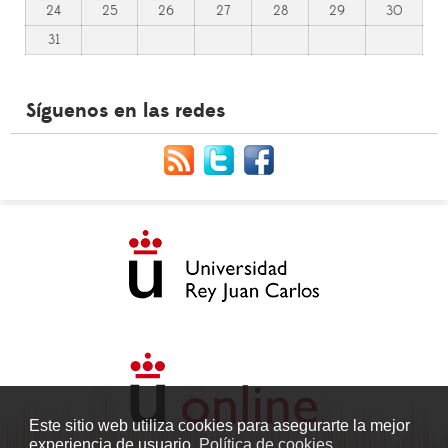
24
25
26
27
28
29
30
31
Síguenos en las redes
Este sitio web utiliza cookies para asegurarte la mejor
experiencia de usuario.
Política de cookies