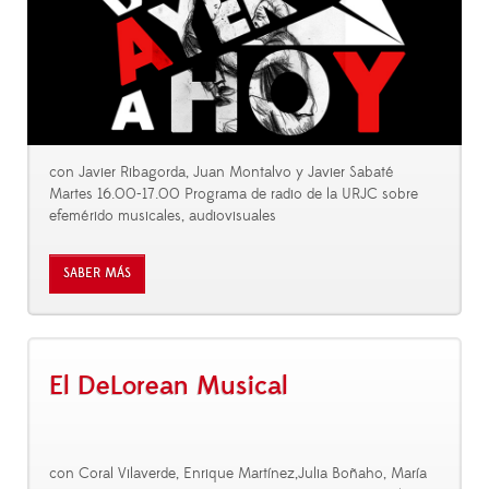
con Javier Ribagorda, Juan Montalvo y Javier Sabaté
Martes 16.00-17.00 Programa de radio de la URJC sobre
efemérido musicales, audiovisuales
SABER MÁS
El DeLorean Musical
con Coral Vilaverde, Enrique Martínez,Julia Boñaho, María