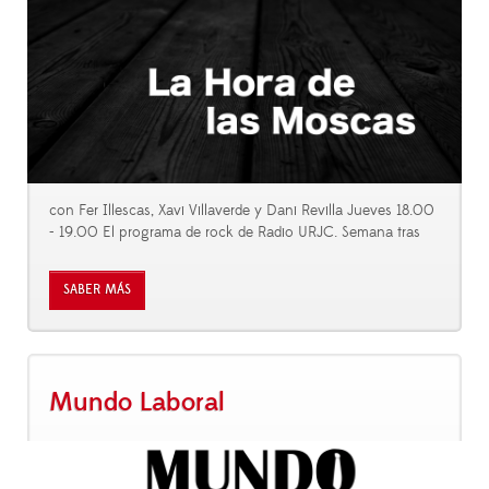
con Fer Illescas, Xavi Villaverde y Dani Revilla Jueves 18.00
- 19.00 El programa de rock de Radio URJC. Semana tras
SABER MÁS
Mundo Laboral