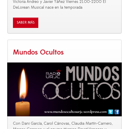
Victoria Andreo y Javier Yáñez Viernes 21.00-2200 El
DeLorean Musical nace en la temporada
SABER MÁS
Mundos Ocultos
Con Dani García, Carol Cánovas, Claudia Martín-Carnero,