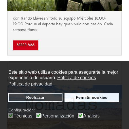
con Nando Llavrés y todo su equipo Miércoles 18.00-
19.00 Porque el deporte hay que vivirlo con pasión. Cada
semana Nando
SABER MÁS
Este sitio web utiliza cookies para asegurarte la mejor
Las mañanas
experiencia de usuario.
Política de cookies
Política de privacidad
Rechazar
Permitir cookies
Configuración:
Técnicas
Personalización
Análisis