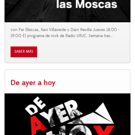
con Fer Illescas, Xavi Villaverde y Dani Revilla Jueves 18.00 -
19.00 El programa de rock de Radio URJC. Semana tras
…
SABER MÁS
De ayer a hoy