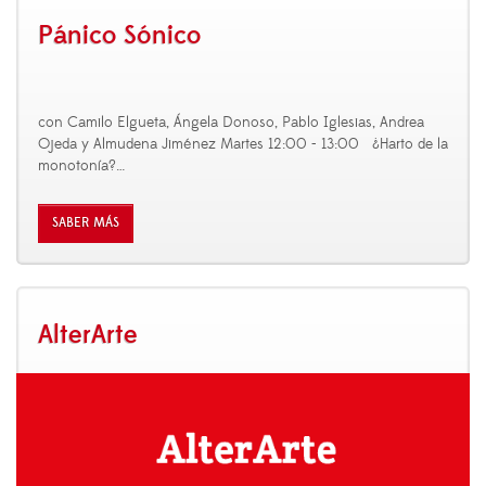
Pánico Sónico
con Camilo Elgueta, Ángela Donoso, Pablo Iglesias, Andrea
Ojeda y Almudena Jiménez Martes 12:00 - 13:00 ¿Harto de la
monotonía?
…
SABER MÁS
AlterArte