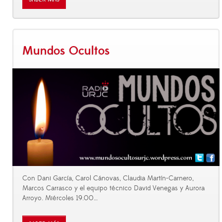
Mundos Ocultos
Con Dani García, Carol Cánovas, Claudia Martín-Carnero,
Marcos Carrasco y el equipo técnico David Venegas y Aurora
Arroyo. Miércoles 19.00
…