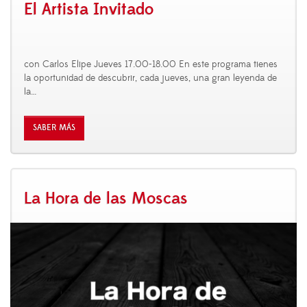
El Artista Invitado
con Carlos Elipe Jueves 17.00-18.00 En este programa tienes
la oportunidad de descubrir, cada jueves, una gran leyenda de
la
…
SABER MÁS
La Hora de las Moscas