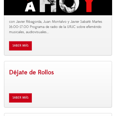
con Javier Ribagorda, Juan Montalvo y Javier Sabaté Martes
16.00-17.00 Programa de radio de la URJC sobre efemérido
musicales, audiovisuales
…
SABER MÁS
Déjate de Rollos
SABER MÁS