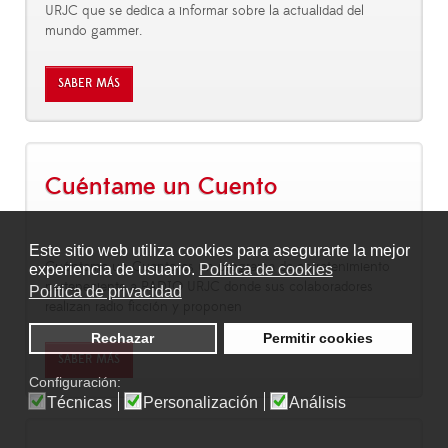
URJC que se dedica a informar sobre la actualidad del
mundo gammer.
SABER MÁS
Cuéntame un Cuento
Este sitio web utiliza cookies para asegurarte la mejor
Cuéntame un Cuento es un programa de entretenimiento
experiencia de usuario.
Política de cookies
perteneciente a RADIO URJC donde sus colaboradores
Política de privacidad
realizan radio ficción y proponen
Rechazar
Permitir cookies
SABER MÁS
Configuración:
Técnicas
Personalización
Análisis