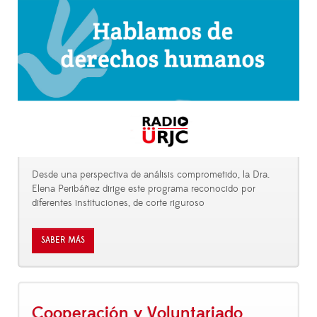
Desde una perspectiva de análisis comprometido, la Dra.
Elena Peribáñez dirige este programa reconocido por
diferentes instituciones, de corte riguroso
SABER MÁS
Cooperación y Voluntariado