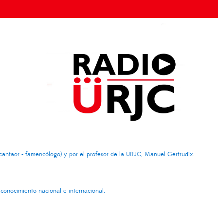
(cantaor - flamencólogo) y por el profesor de la URJC,
Manuel Gertrudix.
econocimiento nacional e internacional.