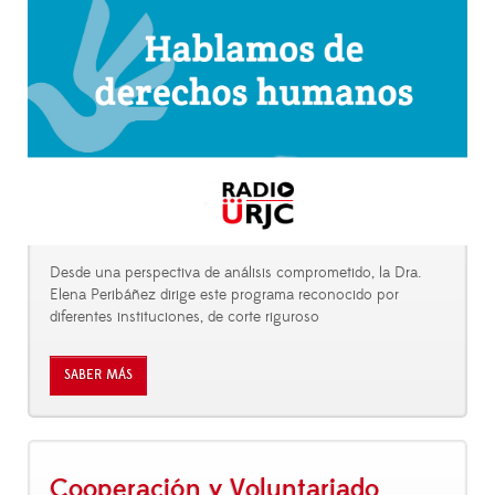
Desde una perspectiva de análisis comprometido, la Dra.
Elena Peribáñez dirige este programa reconocido por
diferentes instituciones, de corte riguroso
SABER MÁS
Cooperación y Voluntariado