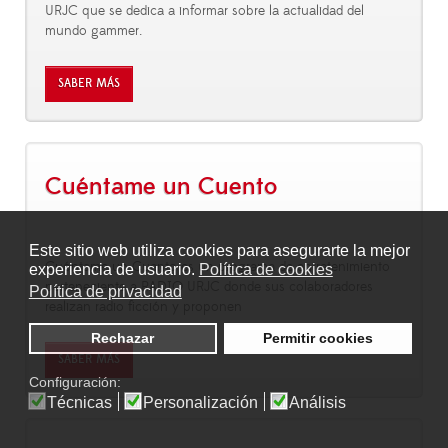
URJC que se dedica a informar sobre la actualidad del
mundo gammer.
SABER MÁS
Cuéntame un Cuento
Este sitio web utiliza cookies para asegurarte la mejor
Cuéntame un Cuento es un programa de entretenimiento
experiencia de usuario.
Política de cookies
perteneciente a RADIO URJC donde sus colaboradores
Política de privacidad
realizan radio ficción y proponen
Rechazar
Permitir cookies
SABER MÁS
Configuración:
Técnicas
Personalización
Análisis