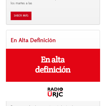
los martes a las
SABER MÁS
En Alta Definición