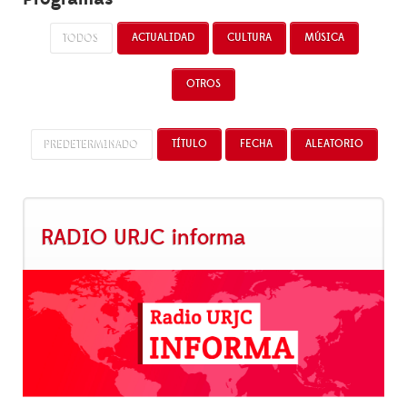
TODOS
ACTUALIDAD
CULTURA
MÚSICA
OTROS
PREDETERMINADO
TÍTULO
FECHA
ALEATORIO
RADIO URJC informa