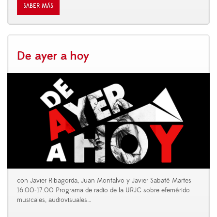
SABER MÁS
De ayer a hoy
con Javier Ribagorda, Juan Montalvo y Javier Sabaté Martes
16.00-17.00 Programa de radio de la URJC sobre efemérido
musicales, audiovisuales
…