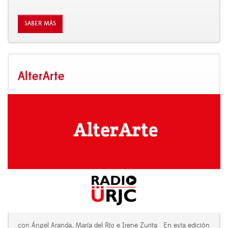
SABER MÁS
AlterArte
con Ángel Aranda, María del Río e Irene Zurita En esta edición