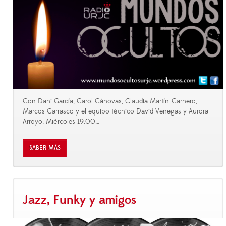
Con Dani García, Carol Cánovas, Claudia Martín-Carnero,
Marcos Carrasco y el equipo técnico David Venegas y Aurora
Arroyo. Miércoles 19.00
…
SABER MÁS
Jazz, Funky y amigos