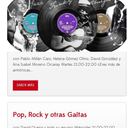
con Pablo Millán Caro, Helena Gómez Olmo, David González y
Ana Isabel Moreno Orcaray Martes 21.00-22.00 ¿Eres más de
armónicas
…
SABER MÁS
Pop, Rock y otras Gaitas
con David Queija y todo su equipo Miércoles 21.00-22.00