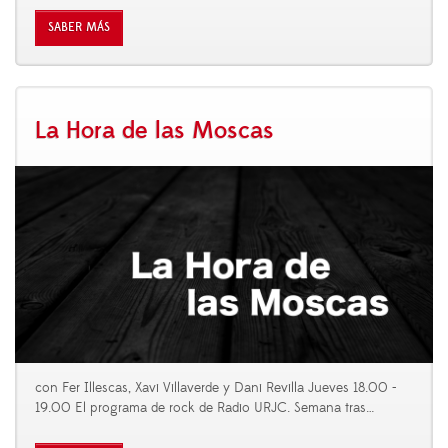
SABER MÁS
La Hora de las Moscas
con Fer Illescas, Xavi Villaverde y Dani Revilla Jueves 18.00 -
19.00 El programa de rock de Radio URJC. Semana tras
…