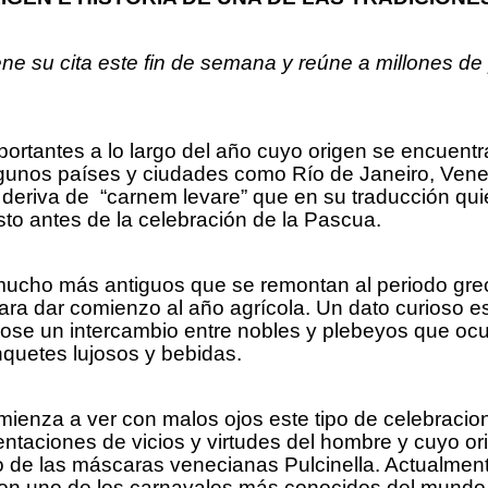
iene su cita este fin de semana y reúne a millones 
portantes a lo largo del año cuyo origen se encuent
gunos países y ciudades como Río de Janeiro, Venec
 deriva de “carnem levare” que en su traducción quie
usto antes de la celebración de la Pascua.
 mucho más antiguos que se remontan al periodo gr
ra dar comienzo al año agrícola. Un dato curioso e
ndose un intercambio entre nobles y plebeyos que oc
nquetes lujosos y bebidas.
mienza a ver con malos ojos este tipo de celebracio
sentaciones de vicios y virtudes del hombre y cuyo 
o de las máscaras venecianas Pulcinella. Actualmente,
, con uno de los carnavales más conocidos del mundo,