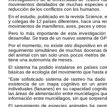
movimientos detallados de muchas especies ani
reducción de los conflictos con los humanos.
En el estudio, publicado en la revista Science,
y colegas de 12 países diferentes, hace una rev
movimientos de mamíferos, aves, peces y otros 
Pero lo más importante de esta investigació
desarrollar. Se trata de un nuevo sistema de G
Por el momento, no existe otro dispositivo en 
seguimiento simultáneo de muchas docenas de an
del animal con tan solo unos pocos metros de m
tiene una autonomía de meses.
El sistema ha podido instalarse en países co
básicas de ecología del movimiento que hasta 
"Este sofisticado sistema de rastreo ha dado
existencia de un mapa cognitivo en un animal
individuales (faisanes) en su capacidad cognit
las áreas de alimentación entre murciélagos qu
información entre murciélagos, sin que sorpre
El seguimiento de especies animales ha permit