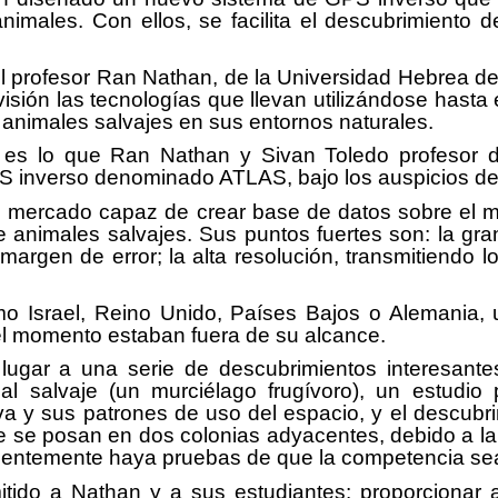
males. Con ellos, se facilita el descubrimiento d
 el profesor Ran Nathan, de la Universidad Hebrea 
isión las tecnologías que llevan utilizándose hasta
animales salvajes en sus entornos naturales.
n es lo que Ran Nathan y Sivan Toledo profesor d
PS inverso denominado ATLAS, bajo los auspicios d
el mercado capaz de crear base de datos sobre el 
imales salvajes. Sus puntos fuertes son: la gran 
argen de error; la alta resolución, transmitiendo l
mo Israel, Reino Unido, Países Bajos o Alemania,
el momento estaban fuera de su alcance.
 lugar a una serie de descubrimientos interesan
 salvaje (un murciélago frugívoro), un estudio 
iva y sus patrones de uso del espacio, y el descub
e se posan en dos colonias adyacentes, debido a la 
ndentemente haya pruebas de que la competencia sea
ido a Nathan y a sus estudiantes: proporcionar al