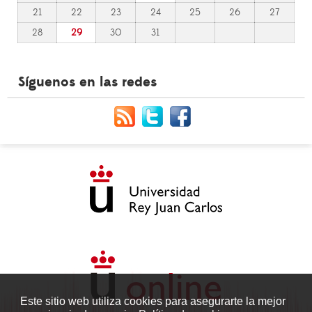
21
22
23
24
25
26
27
28
29
30
31
Síguenos en las redes
Este sitio web utiliza cookies para asegurarte la mejor