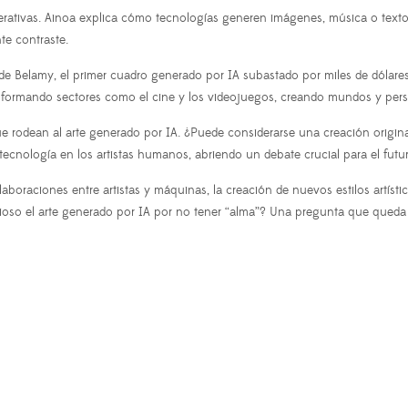
tivas. Ainoa explica cómo tecnologías generen imágenes, música o textos 
te contraste.
elamy, el primer cuadro generado por IA subastado por miles de dólares, o
sformando sectores como el cine y los videojuegos, creando mundos y pers
que rodean al arte generado por IA. ¿Puede considerarse una creación orig
ecnología en los artistas humanos, abriendo un debate crucial para el futu
boraciones entre artistas y máquinas, la creación de nuevos estilos artístico
ioso el arte generado por IA por no tener “alma”? Una pregunta que queda 