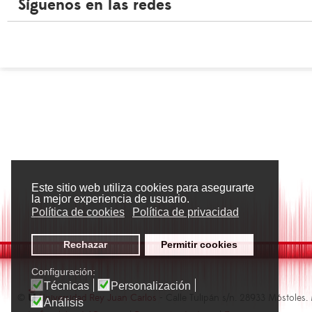
Síguenos en las redes
Este sitio web utiliza cookies para asegurarte
la mejor experiencia de usuario.
Política de cookies
Política de privacidad
Rechazar
Permitir cookies
Configuración:
Técnicas
Personalización
©
Universidad Rey Juan Carlos
- Calle Tulipán s/n. 28933 Móstoles.
Análisis