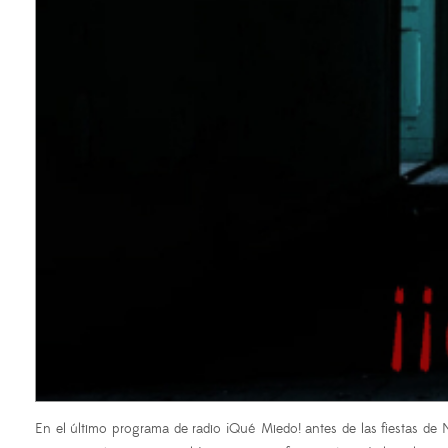
En el último programa de radio ¡Qué Miedo! antes de las fiestas de 