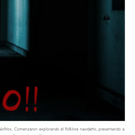
calofríos. Comenzaron explorando el folklore navideño, presentando a