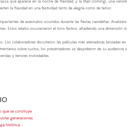
 vasca que aparece en la noche de Navidad, y la Mari Domingi, una versión 
ierten la Navidad en una festividad tanto de alegría como de temor.
pactantes de asesinatos ocurridos durante las fiestas navideñas. Analizaron
ames. Estos relatos oscurecieron el tono festivo, añadiendo una dimensión m
año. Los colaboradores discutieron las películas más aterradoras lanzadas 
comentarios sobre sustos, los presentadores se despidieron de su audienci
endas y terrores inolvidables.
IO
go que se construye
uistar generaciones
aga histórica