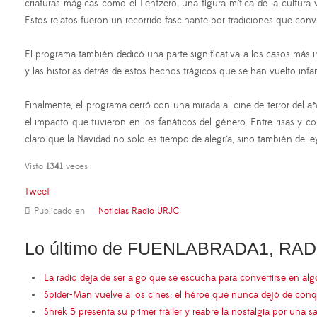
criaturas mágicas como el Lentzero, una figura mítica de la cultura
Estos relatos fueron un recorrido fascinante por tradiciones que conv
El programa también dedicó una parte significativa a los casos más im
y las historias detrás de estos hechos trágicos que se han vuelto inf
Finalmente, el programa cerró con una mirada al cine de terror del 
el impacto que tuvieron en los fanáticos del género. Entre risas y 
claro que la Navidad no solo es tiempo de alegría, sino también de ley
Visto
1341
veces
Tweet
Publicado en
Noticias Radio URJC
Lo último de FUENLABRADA1, RAD
La radio deja de ser algo que se escucha para convertirse en al
Spider-Man vuelve a los cines: el héroe que nunca dejó de conq
Shrek 5 presenta su primer tráiler y reabre la nostalgia por una s