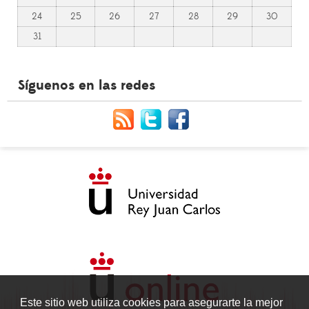
24
25
26
27
28
29
30
31
Síguenos en las redes
Este sitio web utiliza cookies para asegurarte la mejor