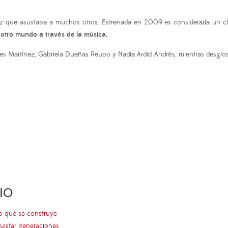
ez que asustaba a muchos otros. Estrenada en 2009 es considerada un clás
al otro mundo a través de la música.
es Martínez, Gabriela Dueñas Reupo y Nadia Ardid Andrés, mientras desglos
IO
go que se construye
uistar generaciones