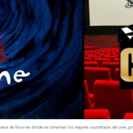
rama de iVoox en donde se comentan los mejores soundtracks del cine, ju