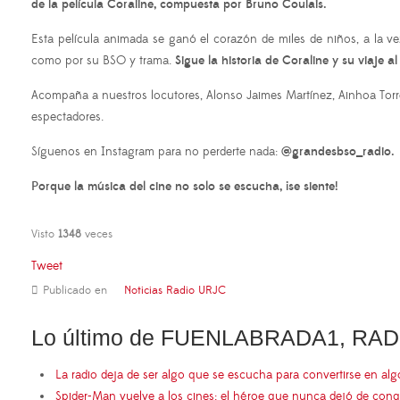
de la película Coraline, compuesta por Bruno Coulais.
Esta película animada se ganó el corazón de miles de niños, a la v
como por su BSO y trama.
Sigue la historia de Coraline y su viaje 
Acompaña a nuestros locutores, Alonso Jaimes Martínez, Ainhoa Torr
espectadores.
Síguenos en Instagram para no perderte nada:
@grandesbso_radio.
Porque la música del cine no solo se escucha, ¡se siente!
Visto
1348
veces
Tweet
Publicado en
Noticias Radio URJC
Lo último de FUENLABRADA1, RAD
La radio deja de ser algo que se escucha para convertirse en al
Spider-Man vuelve a los cines: el héroe que nunca dejó de conq