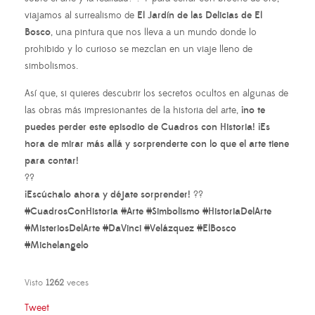
viajamos al surrealismo de
El Jardín de las Delicias de El
Bosco
, una pintura que nos lleva a un mundo donde lo
prohibido y lo curioso se mezclan en un viaje lleno de
simbolismos.
Así que, si quieres descubrir los secretos ocultos en algunas de
las obras más impresionantes de la historia del arte,
¡no te
puedes perder este episodio de Cuadros con Historia! ¡Es
hora de mirar más allá y sorprenderte con lo que el arte tiene
para contar!
??
¡Escúchalo ahora y déjate sorprender!
??
#CuadrosConHistoria #Arte #Simbolismo #HistoriaDelArte
#MisteriosDelArte #DaVinci #Velázquez #ElBosco
#Michelangelo
Visto
1262
veces
Tweet