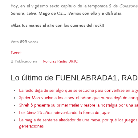
Hoy, en el vigésimo sexto capítulo de la temporada 2 de
Corazones
Sonora, Leiva, Mägo de Oz...
¡Vamos con ello y a disfrutar!
¡¡Alza tus manos al aire con los cuernos del rock!!
Visto
899
veces
Tweet
Publicado en
Noticias Radio URJC
Lo último de FUENLABRADA1, RAD
La radio deja de ser algo que se escucha para convertirse en al
Spider-Man vuelve a los cines: el héroe que nunca dejó de conq
Shrek 5 presenta su primer tráiler y reabre la nostalgia por una s
Los Sims: 25 años reinventando la forma de jugar
La magia de sentarse alrededor de una mesa: por qué los juego
generaciones