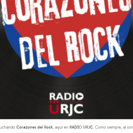
scuchando
Corazones del Rock
, aquí en
RADIO URJC
. Como siempre, al son