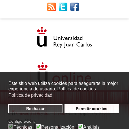
Este sitio web utiliza cookies para asegurarte la mejor
experiencia de usuario.
Política de cookies
Política de privacidad
Rechazar
Permitir cookies
©
Universidad Rey Juan Carlos
- Calle Tulipán s/n. 28933
Móstoles. Madrid
Configuración:
Técnicas
Personalización
Análisis
radio.fuenlabrada1@urjc.es
|
Protección de datos
|