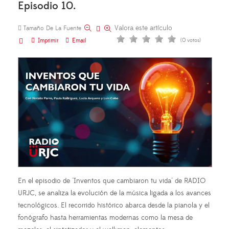
Episodio 10.
Valora este artículo
Tamaño De La Fuente
Imprimir
Email
(0 votos)
En el episodio de
"Inventos que cambiaron tu vida" de RADIO
URJC
, se analiza la evolución de la música ligada a los avances
tecnológicos. El recorrido histórico abarca desde la pianola y el
fonógrafo hasta herramientas modernas como la mesa de