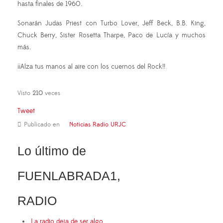
hasta finales de 1960.
Sonarán Judas Priest con Turbo Lover, Jeff Beck, B.B. King,
Chuck Berry, Sister Rosetta Tharpe, Paco de Lucía y muchos
más.
¡¡Alza tus manos al aire con los cuernos del Rock!!
Visto
210
veces
Tweet
Publicado en
Noticias Radio URJC
Lo último de
FUENLABRADA1,
RADIO
La radio deja de ser algo