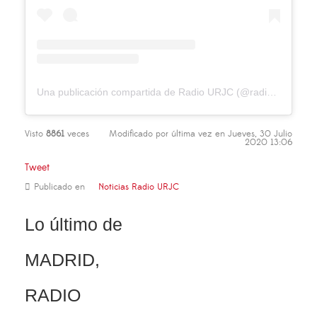
Una publicación compartida de Radio URJC (@radiourjc)
el
28
Visto
8861
veces
Modificado por última vez en Jueves, 30 Julio
2020 13:06
Tweet
Publicado en
Noticias Radio URJC
Lo último de
MADRID,
RADIO