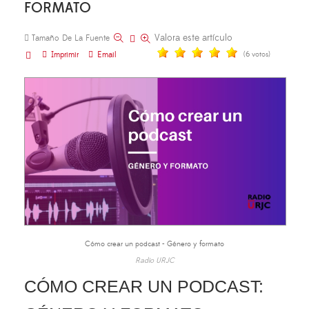
FORMATO
Valora este artículo
Tamaño De La Fuente
Imprimir
Email
(6 votos)
Cómo crear un podcast - Género y formato
Radio URJC
CÓMO CREAR UN PODCAST: