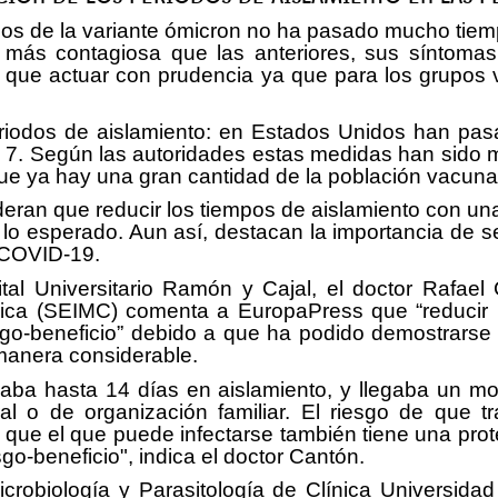
s de la variante ómicron no ha pasado mucho tiempo
más contagiosa que las anteriores, sus síntomas 
 que actuar con prudencia ya que para los grupos 
riodos de aislamiento: en Estados Unidos han pas
 7. Según las autoridades estas medidas han sido m
e ya hay una gran cantidad de la población vacuna
deran que reducir los tiempos de aislamiento con u
 lo esperado. Aun así, destacan la importancia de s
 COVID-19.
pital Universitario Ramón y Cajal, el doctor Raf
nica (SEIMC) comenta a EuropaPress que “reducir 
o-beneficio” debido a que ha podido demostrarse q
 manera considerable.
ba hasta 14 días en aislamiento, y llegaba un mo
ral o de organización familiar. El riesgo de que 
ue el que puede infectarse también tiene una prote
o-beneficio", indica el doctor Cantón.
Microbiología y Parasitología de Clínica Universi