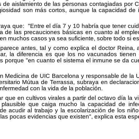
dos de aislamiento de las personas contagiadas po
giosidad son más cortos, aunque la capacidad de in
braya que: "Entre el día 7 y 10 habría que tener c
a de las precauciones básicas en cuanto al empleo 
y en muchos casos ya sea suficiente, sobre todo si 
arece antes, tal y como explica el doctor Reina, 
ar, la diferencia es que los no vacunados tiene
porque "en cuanto el sistema el inmune se da cuen
en Medicina de UIC Barcelona y responsable de la 
versitario Mútua de Terrassa, subraya en declara
 enfermedad con la vida de la población.
 que en cultivos virales a partir del octavo día la v
plausible que caiga mucho la capacidad de infe
 acudir al trabajo y la escolarización de los niños
e las pocas evidencias que existen", explica esta esp