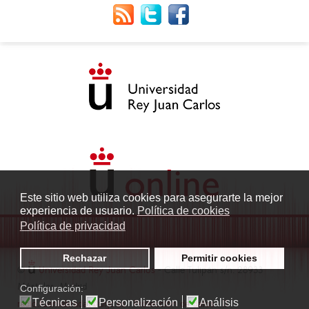
Este sitio web utiliza cookies para asegurarte la mejor
experiencia de usuario.
Política de cookies
Política de privacidad
Rechazar
Permitir cookies
©
Universidad Rey Juan Carlos
- Calle Tulipán s/n. 28933
Móstoles. Madrid
Configuración:
Técnicas
Personalización
Análisis
radio.fuenlabrada1@urjc.es
|
Protección de datos
|