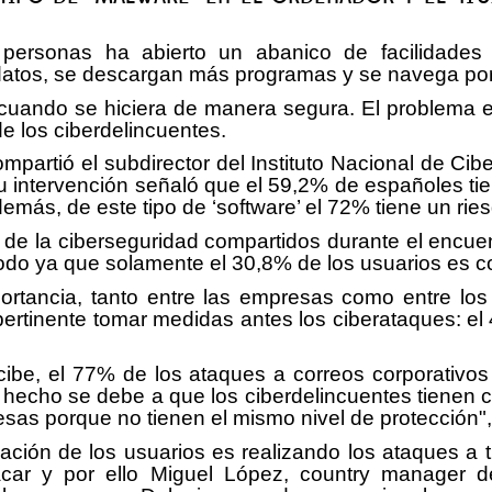
 personas ha abierto un abanico de facilidades
datos, se descargan más programas y se navega p
uando se hiciera de manera segura. El problema e
de los ciberdelincuentes.
mpartió el subdirector del Instituto Nacional de Cibe
 intervención señaló que el 59,2% de españoles tie
emás, de este tipo de ‘software’ el 72% tiene un rie
r de la ciberseguridad compartidos durante el encue
odo ya que solamente el 30,8% de los usuarios es co
ortancia, tanto entre las empresas como entre lo
ertinente tomar medidas antes los ciberataques: e
ncibe, el 77% de los ataques a correos corporativo
 hecho se debe a que los ciberdelincuentes tienen 
sas porque no tienen el mismo nivel de protección",
ción de los usuarios es realizando los ataques a t
car y por ello Miguel López, country manager d