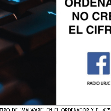
 TIPO DE ''MALWARE'' EN EL ORDENADOR Y EL 41