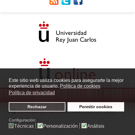
Este sitio web utiliza cookies para asegurarte la mejor
experiencia de usuario.
Política de cookies
Política de privacidad
Rechazar
Permitir cookies
©
Universidad Rey Juan Carlos
- Calle Tulipán s/n. 28933
Móstoles. Madrid
Configuración:
Técnicas
Personalización
Análisis
radio.fuenlabrada1@urjc.es
|
Protección de datos
|