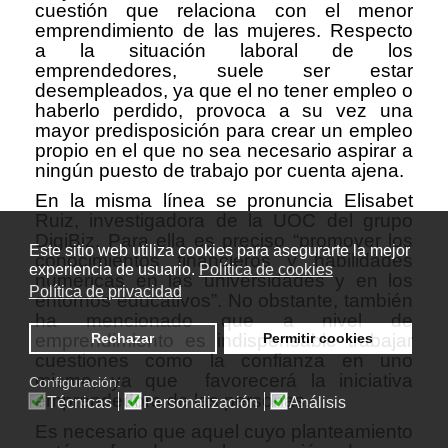
cuestión que relaciona con el menor
emprendimiento de las mujeres. Respecto
a la situación laboral de los
emprendedores, suele ser estar
desempleados, ya que el no tener empleo o
haberlo perdido, provoca a su vez una
mayor predisposición para crear un empleo
propio en el que no sea necesario aspirar a
ningún puesto de trabajo por cuenta ajena.
En la misma línea se pronuncia Elisabet
Ruiz, investigadora de la UOC del grupo
DigiBiz. Para ella es preciso “promover los
Este sitio web utiliza cookies para asegurarte la mejor
conocimientos financieros y habilidades
experiencia de usuario.
Política de cookies
numéricas en las universidades y en los
Política de privacidad
entornos educativos”. No obstante, también
ha mencionado que a nivel de
emprendimiento es indispensable trabajar
Rechazar
Permitir cookies
cuestiones como la confianza en uno
mismo, ya que favorecerá la iniciativa
Configuración:
emprendedora de las personas.
Técnicas
Personalización
Análisis
Es necesario que aquel cuyo planteamiento