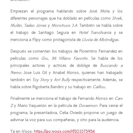
Empiezan el programa hablando sobre José Mota y los
diferentes personajes que ha doblado en películas como
Shrek
,
Mulán
,
Tadeo Jones
y
Monstruos S.A
. También se habla sobre
el trabajo de Santiago Segura en
Hotel Transilvania
y se
menciona a Flipy como protagonista de
Lluvia de Albóndigas
.
Después se comentan los trabajos de Florentino Fernandez en
películas como
Gru, Mi Villano Favorito
. Se habla de los
principales actores y actrices de doblaje de
Buscando a
Nemo;
Jose Luis Gil y Anabel Alonso, quienes han trabajado
también en
Toy Story
y
Ant Bully
respectivamente. Además, se
habla sobre Rigoberta Bandini y su trabajo en
Caillou
.
Finalmente se menciona el trabajo de Fernando Alonso en
Cars
2
y Mario Vaquerizo en la película de
Doraemon
. Para cerrar el
programa, la presentadora, Celia Oviedo propone un juego de
adivinar la voz para sus compañeras, y otro para la audiencia.
Ya en iVoox:
https://go.ivoox.com/rf/103375954