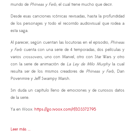
mundo de
Phineas y Ferb
, el cual tiene mucho que decir.
Desde esas canciones icónicas revisadas, hasta la profundidad
de los personajes y todo el recorrido audiovisual que rodea a
esta saga.
Al parecer, según cuentan las locutoras en el episodio,
Phineas
y Ferb
cuenta con una serie de 4 temporadas, dos películas y
varios
crossovers
, uno con Marvel, otro con Star Wars y otro
con la serie de animación de
La Ley de Milo Murphy
la cual
resulta ser de los mismos creadores de
Phineas y Ferb
, Dan
Povenmire y Jeff Swampy Marsh.
Sin duda un capítulo lleno de emociones y de curiosos datos
de la serie.
Ya en iVoox:
https://go.ivoox.com/rf/103372795
Leer más ...