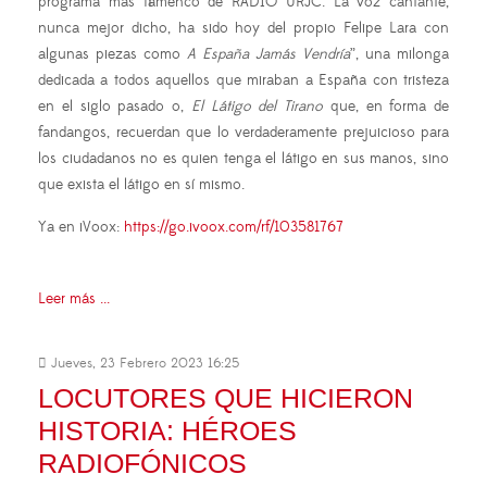
programa más flamenco de RADIO URJC. La voz cantante,
nunca mejor dicho, ha sido hoy del propio Felipe Lara con
algunas piezas como
A España Jamás Vendría
”, una milonga
dedicada a todos aquellos que miraban a España con tristeza
en el siglo pasado o,
El Látigo del Tirano
que, en forma de
fandangos, recuerdan que lo verdaderamente prejuicioso para
los ciudadanos no es quien tenga el látigo en sus manos, sino
que exista el látigo en sí mismo.
Ya en iVoox:
https://go.ivoox.com/rf/103581767
Leer más ...
Jueves, 23 Febrero 2023 16:25
LOCUTORES QUE HICIERON
HISTORIA: HÉROES
RADIOFÓNICOS