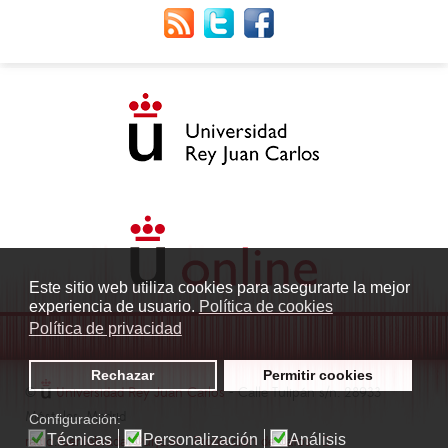
Este sitio web utiliza cookies para asegurarte la mejor
experiencia de usuario.
Política de cookies
Política de privacidad
Rechazar
Permitir cookies
©
Universidad Rey Juan Carlos
- Calle Tulipán s/n. 28933
Móstoles. Madrid
Configuración:
Técnicas
Personalización
Análisis
radio.fuenlabrada1@urjc.es
|
Protección de datos
|