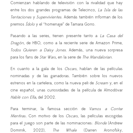
Comienzan hablando de televisión con la rivalidad que hay
entre los dos grandes programas de Telecinco,
La Isla de las
Tentaciones
y
Supervivientes
. Además también informan de los
premios
Ídolo
y el “homenaje” de Tamara Gorro.
Pasando a las series, tienen presente tanto a
La Casa del
Dragón
, de HBO, como a la reciente serie de Amazon Prime,
Todos Quieren a Daisy Jones
. Además, una nueva sorpresa
para los fans de
Star Wars,
en la serie de
The Mandalorian
.
En cuanto a la gala de los
Oscars
, hablan de las películas
nominadas y de las ganadoras. También sobre los nuevos
estrenos en la cartelera, como la nueva peli de
Scream
y, en el
cine español, unas curiosidades de la película de Almodóvar
Hablé con Ella,
del 2002.
Para terminar, la famosa sección de
Vamos a Contar
Mentiras.
Con motivo de los
Oscars
, las películas escogidas
para el juego son parte de las nominaciones:
Blonde
(Andrew
Dominik, 2022),
The Whale
(Darren Aronofsky,