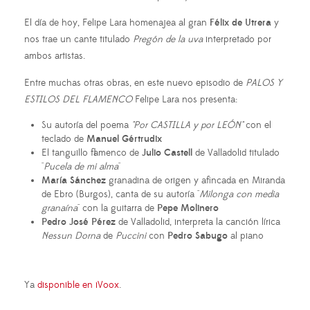
El día de hoy, Felipe Lara homenajea al gran
Félix de Utrera
y
nos trae un cante titulado
Pregón de la uva
interpretado por
ambos artistas.
Entre muchas otras obras, en este nuevo episodio de
PALOS Y
ESTILOS DEL FLAMENCO
Felipe Lara nos presenta:
Su autoría del poema
"Por CASTILLA y por LEÓN"
con el
teclado de
Manuel Gértrudix
El tanguillo flamenco de
Julio Castell
de Valladolid titulado
"
Pucela de mi alma
"
María Sánchez
granadina de origen y afincada en Miranda
de Ebro (Burgos), canta de su autoría "
Milonga con media
granaína
" con la guitarra de
Pepe Molinero
Pedro José Pérez
de Valladolid, interpreta la canción lírica
Nessun Dorna
de
Puccini
con
Pedro Sabugo
al piano
Ya
disponible en iVoox
.