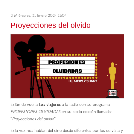
Miércoles, 31 Enero 2024 11:04
Proyecciones del olvido
Están de vuelta
Las viajeras
a la radio con su programa
PROFESIONES OLVIDADAS
en su sexta edición llamada:
“
Proyecciones del olvido
”
Esta vez nos hablan del cine desde diferentes puntos de vista y