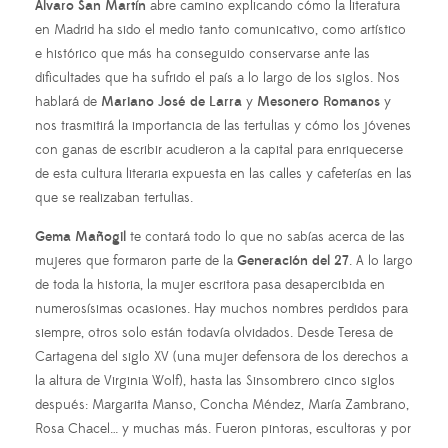
Álvaro San Martín
abre camino explicando cómo la literatura
en Madrid ha sido el medio tanto comunicativo, como artístico
e histórico que más ha conseguido conservarse ante las
dificultades que ha sufrido el país a lo largo de los siglos. Nos
hablará de
Mariano José de Larra
y
Mesonero Romanos
y
nos trasmitirá la importancia de las tertulias y cómo los jóvenes
con ganas de escribir acudieron a la capital para enriquecerse
de esta cultura literaria expuesta en las calles y cafeterías en las
que se realizaban tertulias.
Gema Mañogil
te contará todo lo que no sabías acerca de las
mujeres que formaron parte de la
Generación del 27
. A lo largo
de toda la historia, la mujer escritora pasa desapercibida en
numerosísimas ocasiones. Hay muchos nombres perdidos para
siempre, otros solo están todavía olvidados. Desde Teresa de
Cartagena del siglo XV (una mujer defensora de los derechos a
la altura de Virginia Wolf), hasta las Sinsombrero cinco siglos
después: Margarita Manso, Concha Méndez, María Zambrano,
Rosa Chacel… y muchas más. Fueron pintoras, escultoras y por