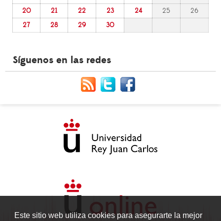
20
21
22
23
24
25
26
27
28
29
30
Síguenos en las redes
Este sitio web utiliza cookies para asegurarte la mejor