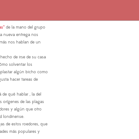
as”
de la mano del grupo
ta nueva entrega nos
emás nos hablan de un
 hecho de irse de su casa
cómo solventar los
aplastar algún bicho como
usta hacer tareas de
de qué hablar , la del
s orígenes de las plagas
adores y algún que otro
d londinense.
as de estos roedores, que
dades más populares y