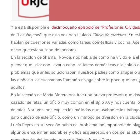
Y a está disponible el
decimocuarto episodio de “Profesiones Olvidad
de “Las Viajeras”, que esta vez han titulado
Oficio de roedores
. En es
hablan de cuestiones variadas como tareas domésticas y cocina. Ad
oficio que estaba lleno de roedores.
En la sección de Shantall Novoa, nos habla de cómo ha vivido ella el
y tener que lidiar con llevar a cabo las tareas domésticas ella sola o 
problemas que antes solucionaban nuestros padres como atrapar o 
las arañas o las cucarachas.T ambién divaga sobre lo poco que nos g
adultos.
En la sección de María Morera nos trae una nueva profesión que dará 
cazador de ratas, un oficio muy común en el siglo XX y nos cuenta lo
de ratas. A su vez, nos explica los métodos que usaban estos trabaj
dato curioso de este oficio, como un método de diversión en la ciuda
Lucía Reyes en su sección habla del problema tan importante de plag
algunos encuentran adorables y otros asquerosos, en dos de las ciu
romantizadas del mundo, que son París y Nueva Y ork.