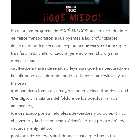
En el nuevo programa de
¡¡QUÉ MIEDO!!
nuestros conductores
del terror transportaron a sus oyentes a las profundidades
del folclore norteamericano, explorando
mitos y criaturas
que
han fascinado y aterrorizado a generaciones. El programa
ofrece un viaje
cautivador a través de relatos y leyendas que han perdurado en
la cultura popular, desenterrando los temores ancestrales y las
historias
que han dado forma a la imaginación colectiva. Uno de ellos el
Wendigo
, una criatura del folclore de los pueblos nativos
americanos,
fue destacado por su naturaleza devoradora y su conexión con
el invierno y la desesperación. Además, el equipo exploró los
oscuros y enigmáticos
pantanos de Honey Island, donde se dice que habita un