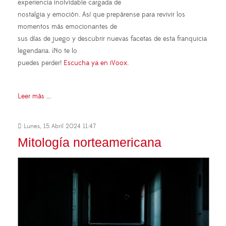
experiencia inolvidable cargada de
nostalgia y emoción. Así que prepárense para revivir los
momentos más emocionantes de
sus días de juego y descubrir nuevas facetas de esta franquicia
legendaria. ¡No te lo
puedes perder!
Escucha ya en iVoox.
Leer más ...
Lunes, 15 Abril 2024 11:47
Mitología norteamericana