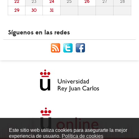
22
23
24
25
26
27
28
29
30
31
Síguenos en las redes
Este sitio web utiliza cookies para asegurarte la mejor
experiencia de usuario.
Política de cookies