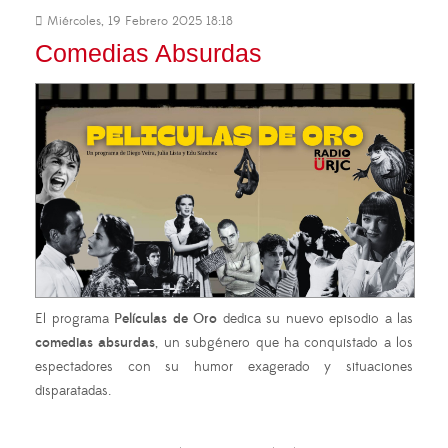
Miércoles, 19 Febrero 2025 18:18
Comedias Absurdas
El programa
Películas de Oro
dedica su nuevo episodio a las
comedias absurdas
, un subgénero que ha conquistado a los
espectadores con su humor exagerado y situaciones
disparatadas.