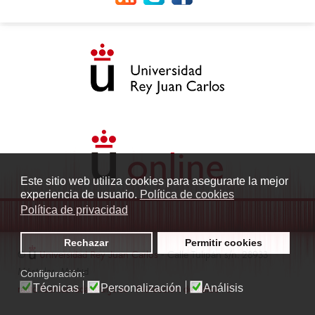
Este sitio web utiliza cookies para asegurarte la mejor
experiencia de usuario.
Política de cookies
Política de privacidad
Rechazar
Permitir cookies
©
Universidad Rey Juan Carlos
- Calle Tulipán s/n. 28933
Móstoles. Madrid
Configuración:
Técnicas
Personalización
Análisis
radio.fuenlabrada1@urjc.es
|
Protección de datos
|