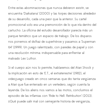
Entre estas abominaciones que nunca debieron existir, se
encuentra ‘Daikatana’ (2000) y las torpes decisiones alrededor
de su desarrollo, cada una peor que la anterior. Su cartel
promocional solo era una premonición de lo que iría dentro del
cartucho. La oficina del estudio desarrollador parecía más un
parque temático que un espacio de trabajo. De los disparos
nos ponemos el disfraz de superhéroe y pasamos a ‘Superman
64’ (1999). Un juego ralentizado, con paredes de papel y con
una resolución mínima: indispensable para enfrentar al
malvado Lex Luthor.
Si el cuerpo aún nos lo permite, hablaremos del Atari Shock y
la implicación en esto de ‘E.T., el extraterrestre’ (1982), el
videojuego creado en cinco semanas que dio tanta vergüenza
a Atari que fue enterrado en un vertedero, según cuenta la
leyenda. De los aliens nos vamos a las motos, concluimos el
episodio de las infamias con ‘Ride to Hell: Retribution’ (2013).
¿Qué puede salir mal con semejante historia de venganza,