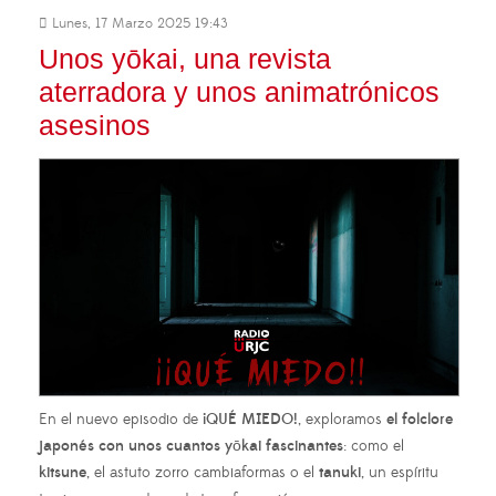
Lunes, 17 Marzo 2025 19:43
Unos yōkai, una revista
aterradora y unos animatrónicos
asesinos
En el nuevo episodio de
¡QUÉ MIEDO!
, exploramos
el folclore
japonés con unos cuantos yōkai fascinantes
: como el
kitsune
, el astuto zorro cambiaformas o el
tanuki
, un espíritu