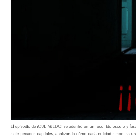
El episodio de ¡QUÉ MIEDO! se adentró en un recorrido oscuro y fasc
siete pecados capitales, analizando cómo cada entidad simboliza una d