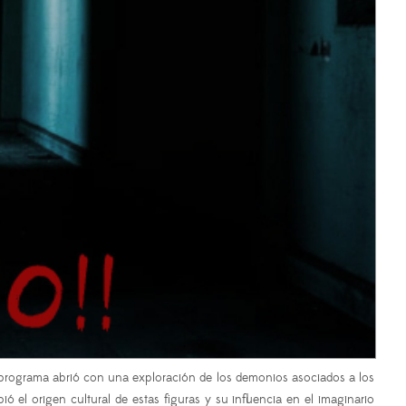
l programa abrió con una exploración de los demonios asociados a los
ó el origen cultural de estas figuras y su influencia en el imaginario