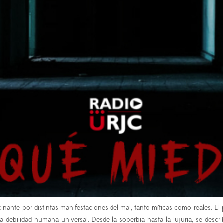
inante por distintas manifestaciones del mal, tanto míticas como reales. E
ebilidad humana universal. Desde la soberbia hasta la lujuria, se describi