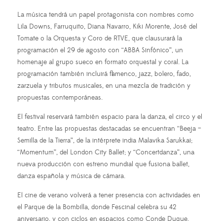
La música tendrá un papel protagonista con nombres como
Lila Downs, Farruquito, Diana Navarro, Kiki Morente, José del
Tomate o la Orquesta y Coro de RTVE, que clausurará la
programación el 29 de agosto con “ABBA Sinfónico”, un
homenaje al grupo sueco en formato orquestal y coral. La
programación también incluirá flamenco, jazz, bolero, fado,
zarzuela y tributos musicales, en una mezcla de tradición y
propuestas contemporáneas.
El festival reservará también espacio para la danza, el circo y el
teatro. Entre las propuestas destacadas se encuentran “Beeja –
Semilla de la Tierra”, de la intérprete india Malavika Sarukkai;
“Momentum”, del London City Ballet; y “Concertdanza”, una
nueva producción con estreno mundial que fusiona ballet,
danza española y música de cámara.
El cine de verano volverá a tener presencia con actividades en
el Parque de la Bombilla, donde Fescinal celebra su 42
aniversario, y con ciclos en espacios como Conde Duque,