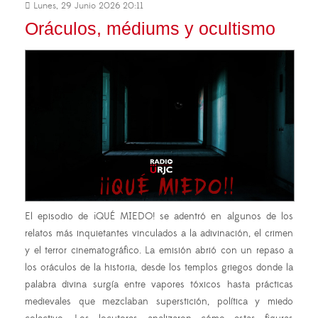
Lunes, 29 Junio 2026 20:11
Oráculos, médiums y ocultismo
El episodio de ¡QUÉ MIEDO! se adentró en algunos de los
relatos más inquietantes vinculados a la adivinación, el crimen
y el terror cinematográfico. La emisión abrió con un repaso a
los oráculos de la historia, desde los templos griegos donde la
palabra divina surgía entre vapores tóxicos hasta prácticas
medievales que mezclaban superstición, política y miedo