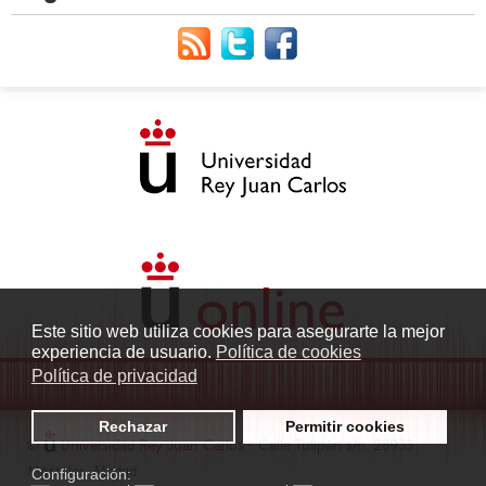
Este sitio web utiliza cookies para asegurarte la mejor
experiencia de usuario.
Política de cookies
Política de privacidad
Rechazar
Permitir cookies
©
Universidad Rey Juan Carlos
- Calle Tulipán s/n. 28933
Móstoles. Madrid
Configuración: