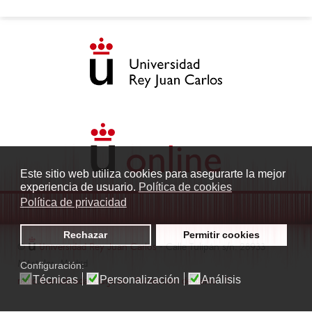
Este sitio web utiliza cookies para asegurarte la mejor
experiencia de usuario.
Política de cookies
Política de privacidad
Rechazar
Permitir cookies
©
Universidad Rey Juan Carlos
- Calle Tulipán s/n. 28933
Móstoles. Madrid
Configuración:
Técnicas
Personalización
Análisis
radio.fuenlabrada1@urjc.es
|
Protección de datos
|