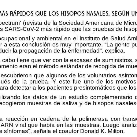
 MÁS RÁPIDOS QUE LOS HISOPOS NASALES, SEGÚN U
ectrum' (revista de la Sociedad Americana de Micro
virus SARS-CoV-2 más rápido que las pruebas de hiso
ocupacional y ambiental en el Instituto de Salud A
ar a esta conclusión es muy importante. “La gente
ucir la propagación de la enfermedad", explica.
 a cabo tiene que ver con la escasez de suministros, 
momento eran el método estándar de recogida de mue
 descubrieron que algunos de los voluntarios asint
ués de la prueba. Y este fue uno de los motivos
ara detectar a los pacientes presintomáticos que los
utilizando los datos de un estudio complementari
ecogieron muestras de saliva y de hisopos nasale
a reacción en cadena de la polimerasa con trans
e ARN viral que había en las muestras. Luego anal
os síntomas", señala el coautor Donald K. Milton.