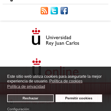
Este sitio web utiliza cookies para asegurarte la mejor
experiencia de usuario.
Política de cookies
Política de privacidad
Rechazar
Permitir cookies
©
Universidad Rey Juan Carlos
- Calle Tulipán s/n. 28933
Móstoles. Madrid
Configuración: