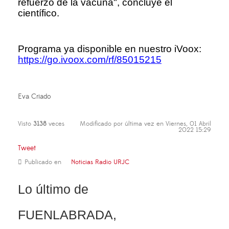
refuerzo de la vacuna", concluye el
científico.
Programa ya disponible en nuestro iVoox:
https://go.ivoox.com/rf/85015215
Eva Criado
Visto
3138
veces
Modificado por última vez en Viernes, 01 Abril
2022 15:29
Tweet
Publicado en
Noticias Radio URJC
Lo último de
FUENLABRADA,